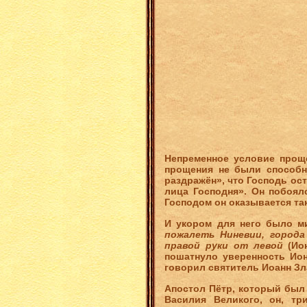
Непременное условие прощ
прощения не были способн
раздражён», что Господь ост
лица Господня». Он побоял
Господом он оказывается та
И укором для него было м
пожалеть Ниневии, города
правой руки от левой
(Ио
пошатнуло уверенность Ион
говорил святитель Иоанн Зл
Апостол Пётр, который был
Василия Великого, он, т