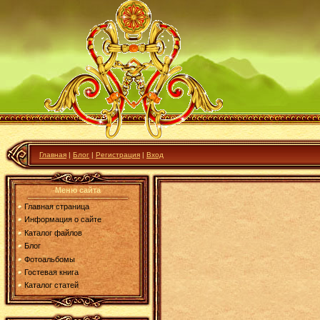
Главная
|
Блог
|
Регистрация
|
Вход
Меню сайта
Главная страница
Информация о сайте
Каталог файлов
Блог
Фотоальбомы
Гостевая книга
Каталог статей