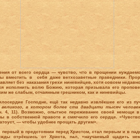
ения от всего сердца — чувство, что в прощении нуждаем
ы вместить в себя даже ветхозаветные праведники. Прор
авляет без наказания грехи ниневийцев, хотя совсем недавно
ся исполнить волю Божию, которая призывала его пропове
ким же слабым, отчаянным грешником, как и ниневийцы.
илосердие Господне, ещё так недавно извлёкшее его из п
 великого, в котором более ста двадцати тысяч челов
н. 4, 11). Возможно, опытное переживание своей немощи 
ы в собственной правоте и смягчило его сердце. «Чувств
атоуст, — чтобы удобнее прощать другим».
 первый в предстоянии перед Христом, стал первым и в пад
рижды отрёкшись от Христа, пал, «научаемый щадить не