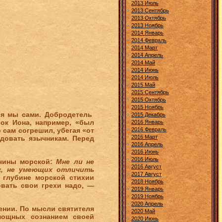
2013 Июль
2013 Сентябрь
2013 Октябрь
2013 Ноябрь
2014 Январь
2014 Февраль
2014 Март
2014 Апрель
2014 Май
2014 Июнь
2014 Июль
2015 Май
2015 Сентябрь
2015 Октябрь
2015 Ноябрь
ся мы сами. Добродетель
2015 Декабрь
ок Иона, например, «был
2016 Январь
 сам согрешил, убегая «от
2016 Февраль
2016 Март
довать язычникам. Перед
2016 Апрель
2016 Июнь
2016 Июль
учины морской:
Мне ли не
2016 Август
ек, не умеющих отличить
2017 Август
в глубине морской стихии
2018 Ноябрь
овать свои грехи надо, —
2019 Январь
2019 Ноябрь
2020 Апрель
ении. По мысли святителя
2020 Май
мощных сознанием своей
2020 Июнь