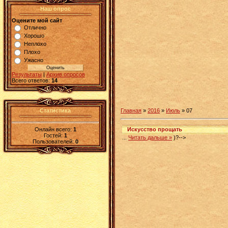
Наш опрос
Оцените мой сайт
Отлично
Хорошо
Неплохо
Плохо
Ужасно
Результаты
|
Архив опросов
Всего ответов:
14
Статистика
Главная
»
2016
»
Июль
»
07
Онлайн всего:
1
Искусство прощать
Гостей:
1
...
Читать дальше »
)?-->
Пользователей:
0