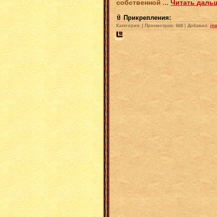
собственной
...
Читать даль
Прикрепления:
Категория:
|
Просмотров: 668 |
Добавил:
jn