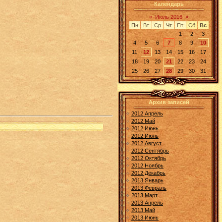
Календарь
«
Июль 2016
»
Пн
Вт
Ср
Чт
Пт
Сб
Вс
1
2
3
4
5
6
7
8
9
10
11
12
13
14
15
16
17
18
19
20
21
22
23
24
25
26
27
28
29
30
31
Архив записей
2012 Апрель
2012 Май
2012 Июнь
2012 Июль
2012 Август
2012 Сентябрь
2012 Октябрь
2012 Ноябрь
2012 Декабрь
2013 Январь
2013 Февраль
2013 Март
2013 Апрель
2013 Май
2013 Июнь