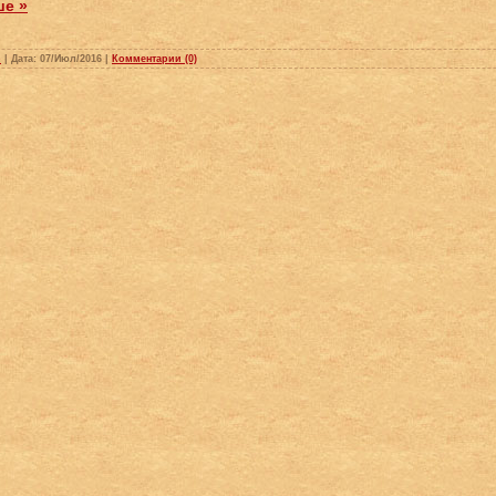
ше »
p
|
Дата:
07/Июл/2016
|
Комментарии (0)